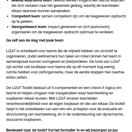
Bewust waardevol team
: bewust werken volgens een aantal waarden
die zich vertalen naar het gewenste gedrag, waarbij de teamleden
elkaar daarover kunnen aanspreken.
Competent team
: samen competent zijn om de toegewezen opdracht
op te pakken.
Georganiseerd team
: impact genereren en zich (autonoom)
organiseren om de toegewezen opdracht optimaal te verdelen.
Ga zelf aan de slag met jouw team
LiZeT is ontwikkeld voor teams die de vrijheid hebben om zichzelf te
organiseren, zodat werknemers hun taken en rollen binnen het team in
samenspraak kunnen vormgeven en (her)verdelen. De tools van LiZeT
zijn echter ook bruikbaar voor teams die op dit moment nog weinig
ruimte hebben voor zelforganisatie, maar de eerste stappen hier naartoe
willen zetten.
De LiZeT Toolkit bestaat uit 5 componenten en een check-it logica om
teams te helpen omgaan met vraagstukken waar teamwerking en
loopbanen elkaar kruisen. Met LiZeT ervaren teamleden
verantwoordelijkheid voor de eigen loopbaan én die van elkaar. De toolkit
helpt in het ontwikkelen van een win-win actieplan voor de evaluatie en
structurering van teamwerking, én in de ondersteuning van dynamische,
duurzame loopbanen.
Benieuwd naar de tools? Vul het formulier in en wij bezorgen ze jou