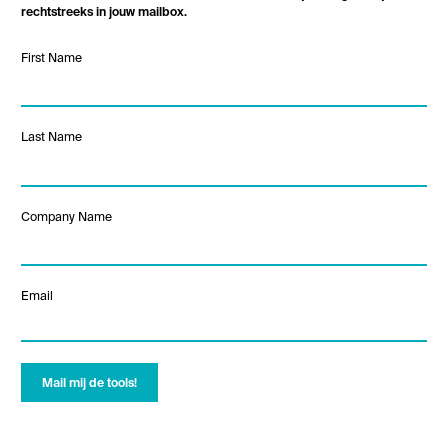
rechtstreeks in jouw mailbox.
Leave
First Name
this
field
blank
Last Name
Company Name
Email
Mail mij de tools!