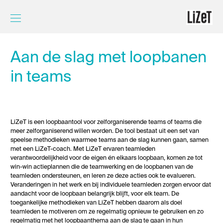
Aan de slag met loopbanen
Home
in teams
Opleiding
Meer over LiZeT
LiZeT is een loopbaantool voor zelforganiserende teams of teams die
meer zelforganiserend willen worden. De tool bestaat uit een set van
speelse methodieken waarmee teams aan de slag kunnen gaan, samen
Contact
met een LiZeT-coach. Met LiZeT ervaren teamleden
verantwoordelijkheid voor de eigen én elkaars loopbaan, komen ze tot
win-win actieplannen die de teamwerking en de loopbanen van de
teamleden ondersteunen, en leren ze deze acties ook te evalueren.
Veranderingen in het werk en bij individuele teamleden zorgen ervoor dat
aandacht voor de loopbaan belangrijk blijft, voor elk team. De
toegankelijke methodieken van LiZeT hebben daarom als doel
teamleden te motiveren om ze regelmatig opnieuw te gebruiken en zo
regelmatig met het loopbaanthema aan de slag te gaan in hun